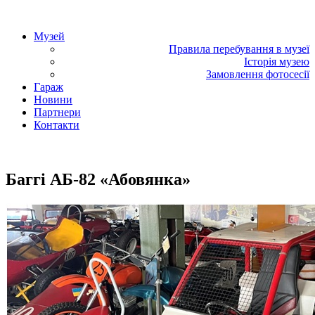
«Фаетон» – музей техніки
Музей
Правила перебування в музеї
Історія музею
Замовлення фотосесії
Гараж
Новини
Партнери
Контакти
«Фаетон» – музей техніки
Баггі АБ-82 «Абовянка»