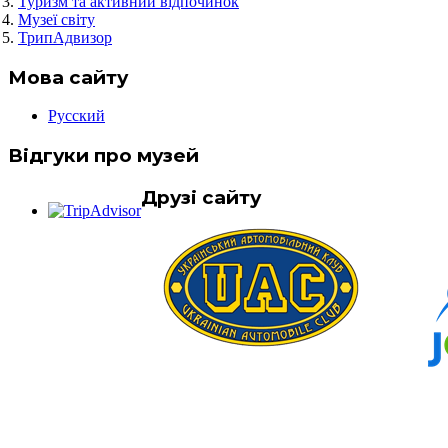
Туризм та активний відпочинок
Музеї світу
ТрипАдвизор
Мова сайту
Русский
Відгуки про музей
Друзі сайту