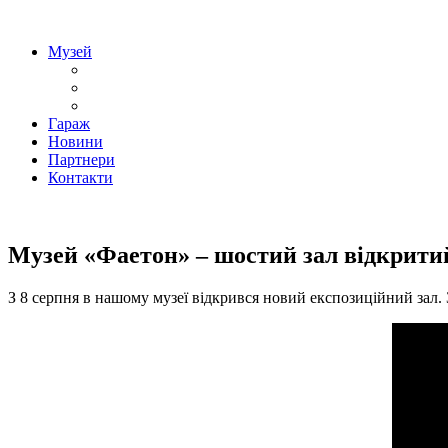
«Фаетон» – музей техніки
Музей
Гараж
Новини
Партнери
Контакти
«Фаетон» – музей техніки
Музей «Фаетон» – шостий зал відкритий
З 8 серпня в нашому музеї відкрився новий експозиційний зал.