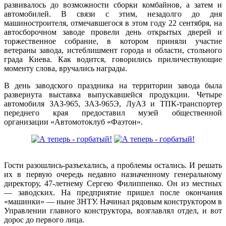
развивалось до возможности сборки комбайнов, а затем и
автомобилей. В связи с этим, незадолго до дня
машиностроителя, отмечавшегося в этом году 22 сентября, на
автосборочном заводе провели день открытых дверей и
торжественное собрание, в котором приняли участие
ветераны завода, истеблишмент города и области, стольного
града Киева. Как водится, говорились приличествующие
моменту слова, вручались награды.
В день заводского праздника на территории завода была
развернута выставка выпускавшейся продукции. Четыре
автомобиля ЗАЗ-965, ЗАЗ-965Э, ЛуАЗ и ТПК-транспортер
переднего края предоставил музей общественной
организации «Автомотоклуб «Фаэтон».
Гости разошлись-разъехались, а проблемы остались. И решать
их в первую очередь недавно назначенному генеральному
директору, 47-летнему Сергею Филиппенко. Он из местных
— заводских. На предприятие пришел после окончания
«машинки» — ныне ЗНТУ. Начинал рядовым конструктором в
Управлении главного конструктора, возглавлял отдел, и вот
дорос до первого лица.