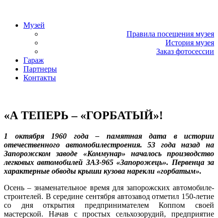
«Фаэтон» – музей техники
Музей
Правила посещения музея
История музея
Заказ фотосессии
Гараж
Партнеры
Контакты
«Фаэтон» – музей техники
«А ТЕПЕРЬ – «ГОРБАТЫЙ»!
1 октября 1960 года – памятная дата в истории
отечественного автомобилестроения. 53 года назад на
Запорожском заводе «Коммунар» началось производство
легковых автомобилей ЗАЗ-965 «Запорожець». Первенца за
характерные обводы крыши кузова нарекли «горбатым».
Осень – знаменательное время для запорожских автомобиле­
строителей. В середине сентября автозавод отметил 150-летие
со дня открытия предпринимателем Коппом своей
мастерской. Начав с простых сельхозорудий, предприятие