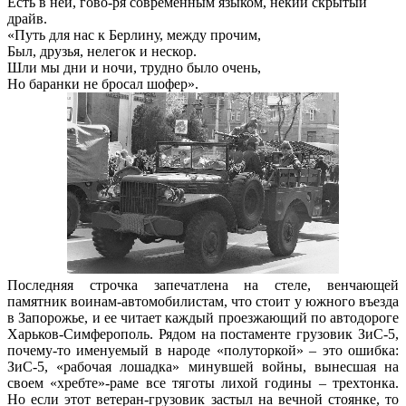
Есть в ней, гово-ря современным языком, некий скрытый
драйв.
«Путь для нас к Берлину, между прочим,
Был, друзья, нелегок и нескор.
Шли мы дни и ночи, трудно было очень,
Но баранки не бросал шофер».
Последняя строчка запечатлена на стеле, венчающей
памятник воинам-автомобилистам, что стоит у южного въезда
в Запорожье, и ее читает каждый проезжающий по автодороге
Харьков-Симферополь. Рядом на постаменте грузовик ЗиС-5,
почему-то именуемый в народе «полуторкой» – это ошибка:
ЗиС-5, «рабочая лошадка» минувшей войны, вынесшая на
своем «хребте»-раме все тяготы лихой годины – трехтонка.
Но если этот ветеран-грузовик застыл на вечной стоянке, то