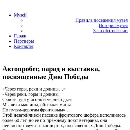
«Фаэтон» – музей техники
Музей
Правила посещения музея
История музея
Заказ фотосессии
Гараж
Партнеры
Контакты
«Фаэтон» – музей техники
Автопробег, парад и выставка,
посвященные Дню Победы
«Через горы, реки и долины…»
«Через реки, горы и долины
Сквозь пургу, огонь и черный дым
Мы вели машины, объезжая мины
По путям-дорогам фронтовым»…
Этой незатейливой песенке фронтового шофера исполнилось
более 60 лет, но ее по-прежнему поют ветераны, она
неизменно звучит в концертах, посвященных Дню Победы.