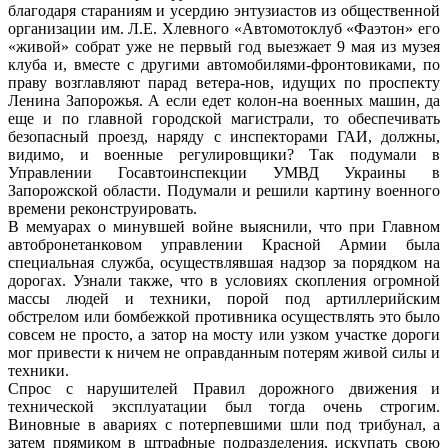
благодаря стараниям и усердию энтузиастов из общественной
организации им. Л.Е. Хлевного «Автомотоклуб «Фаэтон» его
«живой» собрат уже не первый год выезжает 9 мая из музея
клуба и, вместе с другими автомобилями-фронтовиками, по
праву возглавляют парад ветера-нов, идущих по проспекту
Ленина Запорожья. А если едет колон-на военных машин, да
еще и по главной городской магистрали, то обеспечивать
безопасный проезд, наряду с инспекторами ГАИ, должны,
видимо, и военные регулировщики? Так подумали в
Управлении Госавтоинспекции УМВД Украины в
Запорожской области. Подумали и решили картину военного
времени реконструировать.
В мемуарах о минувшей войне выяснили, что при Главном
автобронетанковом управлении Красной Армии была
специальная служба, осуществлявшая надзор за порядком на
дорогах. Узнали также, что в условиях скопления огромной
массы людей и техники, порой под артиллерийским
обстрелом или бомбежкой противника осуществлять это было
совсем не просто, а затор на мосту или узком участке дороги
мог привести к ничем не оправданным потерям живой силы и
техники.
Спрос с нарушителей Правил дорожного движения и
технической эксплуатации был тогда очень строгим.
Виновные в авариях с потерпевшими шли под трибунал, а
затем прямиком в штрафные подразделения, искупать свою