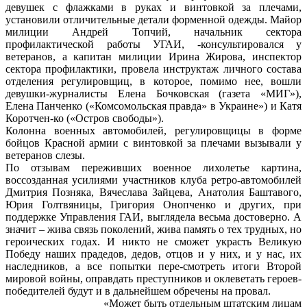
девушек с флажками в руках и винтовкой за плечами,
установили отличительные детали форменной одежды. Майор
милиции Андрей Топчий, начальник сектора
профилактической работы УГАИ, -консультировался у
ветеранов, а капитан милиции Ирина Жирова, инспектор
сектора профилактики, провела инструктаж личного состава
отделения регулировщиц, в которое, помимо нее, вошли
девушки-журналисты Елена Бочковская (газета «МИГ»),
Елена Панченко («Комсомольская правда» в Украине») и Катя
Коротчен-ко («Остров свободы»).
Колонна военных автомобилей, регулировщицы в форме
бойцов Красной армии с винтовкой за плечами вызывали у
ветеранов слезы.
По отзывам переживших военное лихолетье картина,
воссозданная усилиями участников клуба ретро-автомобилей
Дмитрия Позняка, Вячеслава Зайцева, Анатолия Баштавого,
Юрия Голтвяницы, Григория Онопченко и других, при
поддержке Управления ГАИ, выглядела весьма достоверно. А
значит – жива связь поколений, жива память о тех трудных, но
героических годах. И никто не сможет украсть Великую
Победу наших прадедов, дедов, отцов и у них, и у нас, их
наследников, а все попытки пере-смотреть итоги Второй
мировой войны, оправдать преступников и оклеветать героев-
победителей будут и в дальнейшем обречены на провал.
«Может быть отдельным штатским лицам