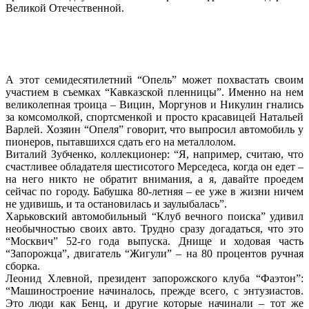
Великой Отечественной.
А этот семидесятилетний “Опель” может похвастать своим
участием в съемках “Кавказской пленницы”. Именно на нем
великолепная троица – Вицин, Моргунов и Никулин гнались
за комсомолкой, спортсменкой и просто красавицей Натальей
Варлей. Хозяин “Опеля” говорит, что выпросил автомобиль у
пионеров, пытавшихся сдать его на металлолом.
Виталий Зубченко, коллекционер: “Я, например, считаю, что
счастливее обладателя шестисотого Мерседеса, когда он едет –
на него никто не обратит внимания, а я, давайте проедем
сейчас по городу. Бабушка 80-летняя – ее уже в жизни ничем
не удивишь, и та остановилась и заулыбалась”.
Харьковский автомобильный “Клуб вечного поиска” удивил
необычностью своих авто. Трудно сразу догадаться, что это
“Москвич” 52-го года выпуска. Днище и ходовая часть
“Запорожца”, двигатель “Жигули” – на 80 процентов ручная
сборка.
Леонид Хлевной, президент запорожского клуба “Фаэтон”:
“Машиностроение начиналось, прежде всего, с энтузиастов.
Это люди как Бенц, и другие которые начинали – тот же