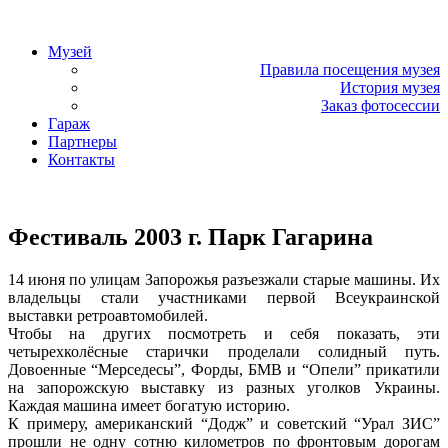
«Фаэтон» – музей техники
Музей
Правила посещения музея
История музея
Заказ фотосессии
Гараж
Партнеры
Контакты
«Фаэтон» – музей техники
Фестиваль 2003 г. Парк Гагарина
14 июня по улицам Запорожья разъезжали старые машины. Их
владельцы стали участниками первой Всеукраинской
выставки ретроавтомобилей.
Чтобы на других посмотреть и себя показать, эти
четырехколёсные старички проделали солидный путь.
Довоенные “Мерседесы”, Форды, БМВ и “Опели” прикатили
на запорожскую выставку из разных уголков Украины.
Каждая машина имеет богатую историю.
К примеру, американский “Додж” и советский “Урал ЗИС”
прошли не одну сотню километров по фронтовым дорогам