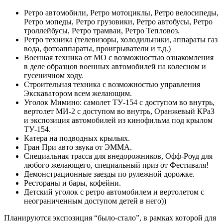
Ретро автомобили, Ретро мотоциклы, Ретро велосипеды,
Ретро мопеды, Ретро грузовики, Ретро автобусы, Ретро
троллейбусы, Ретро трамваи, Ретро Тепловоз.
Ретро техника (телевизоры, холодильники, аппараты газ
вода, фотоаппараты, проигрыватели и т.д.)
Военная техника от МО с возможностью ознакомления
в деле образцов военных автомобилей на колесном и
гусеничном ходу.
Строительная техника с возможностью управления
Экскаватором всем желающим.
Уголок Мимино: самолет ТУ-154 с доступом во внутрь,
вертолет МИ-2 с доступом во внутрь, Оранжевый КРaЗ
и экспозиция автомобилей из кинофильма под крылом
ТУ-154.
Катера на подводных крыльях.
Гран При авто звука от ЭММА.
Специальная трасса для внедорожников, Офф-Роуд для
любого желающего, специальный приз от Фестиваля!
Демонстрационные заезды по рулежной дорожке.
Рестораны и бары, кофейни.
Детский уголок с ретро автомобилем и вертолетом с
неограниченным доступом детей в него))
Планируются экспозиция “было-стало”, в рамках которой для