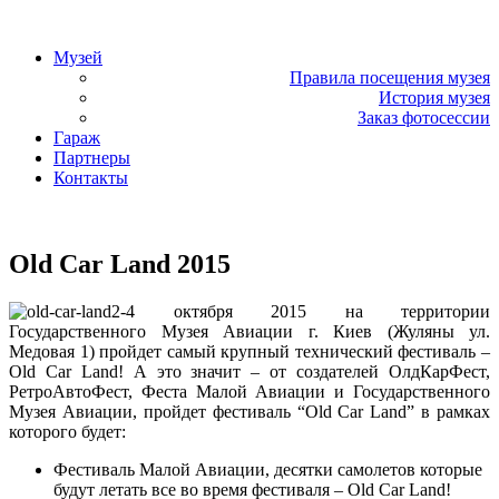
«Фаэтон» – музей техники
Музей
Правила посещения музея
История музея
Заказ фотосессии
Гараж
Партнеры
Контакты
«Фаэтон» – музей техники
Old Car Land 2015
2-4 октября 2015 на территории
Государственного Музея Авиации г. Киев (Жуляны ул.
Медовая 1) пройдет самый крупный технический фестиваль –
Old Car Land! А это значит – от создателей ОлдКарФест,
РетроАвтоФест, Феста Малой Авиации и Государственного
Музея Авиации, пройдет фестиваль “Old Car Land” в рамках
которого будет:
Фестиваль Малой Авиации, десятки самолетов которые
будут летать все во время фестиваля – Old Car Land!