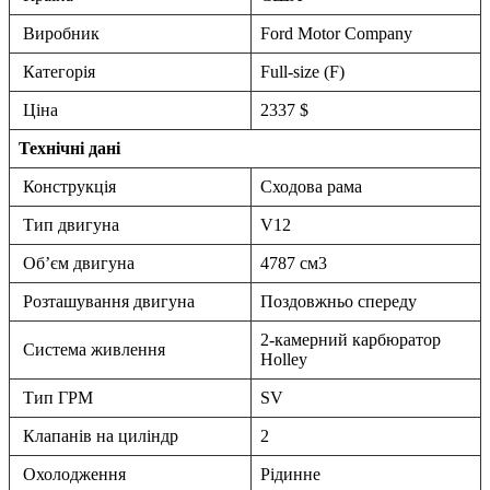
Виробник
Ford Motor Company
Категорія
Full-size (F)
Ціна
2337 $
Технічні дані
Конструкція
Сходова рама
Тип двигуна
V12
Об’єм двигуна
4787 см3
Розташування двигуна
Поздовжньо спереду
2-камерний карбюратор
Система живлення
Holley
Тип ГРМ
SV
Клапанів на циліндр
2
Охолодження
Рідинне