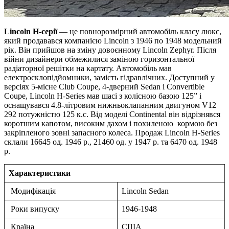
Lincoln H-серії
— це повнорозмірний автомобіль класу люкс,
який продавався компанією Lincoln з 1946 по 1948 модельний
рік. Він прийшов на зміну довоєнному Lincoln Zephyr. Після
війни дизайнери обмежилися заміною горизонтальної
радіаторної решітки на картату. Автомобіль мав
електросклопідйомники, замість гідравлічних. Доступний у
версіях 5-місне Club Coupe, 4-дверний Sedan і Convertible
Coupe, Lincoln H-Series мав шасі з колісною базою 125” і
оснащувався 4.8-літровим нижньоклапанним двигуном V12
292 потужністю 125 к.с. Від моделі Continental він відрізнявся
коротшим капотом, високим дахом і похиленою кормою без
закріпленого зовні запасного колеса. Продаж Lincoln H-Series
склали 16645 од. 1946 р., 21460 од. у 1947 р. та 6470 од. 1948
р.
Характеристики
Модифікація
Lincoln Sedan
Роки випуску
1946-1948
Країна
США