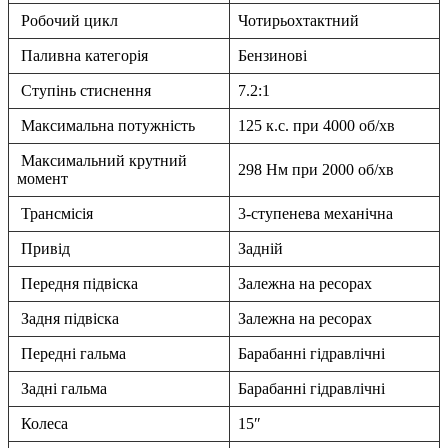
Робочий цикл
Чотирьохтактний
Паливна категорія
Бензинові
Ступінь стиснення
7.2:1
Максимальна потужність
125 к.с. при 4000 об/хв
Максимальний крутний
298 Нм при 2000 об/хв
момент
Трансмісія
3-ступенева механічна
Привід
Задній
Передня підвіска
Залежна на ресорах
Задня підвіска
Залежна на ресорах
Передні гальма
Барабанні гідравлічні
Задні гальма
Барабанні гідравлічні
Колеса
15″